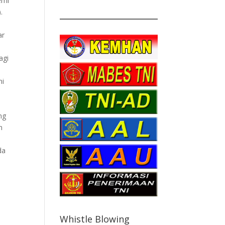
emi
.
ar
agi
ni
ng
n
da
Whistle Blowing