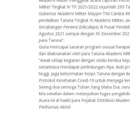
Akademi Militer menggelar acara Laporan Pemb
Militer Tingkat IV TP 2021/2022 sejumlah 293 T
Gubernur Akademi Militer Mayjen TNI Candra W
pendidikan Taruna Tingkat IV Akademi Militer, 
Kecabangan Perwira (Dikcabpa) di Pusat Pendidi
Agustus 2021 sampai dengan 30 Desember 202
para Taruna”.
Guna mencapai sasaran program sesuai harapa
dan dilaksanakan oleh para Taruna Akademi Milit
“Awali setiap kegiatan dengan selalu berdoa ke
senantiasa mendapat perlindungan-Nya. Ikuti pro
tinggi. Jaga kehormatan Korps Taruna dengan ik
Protokol Kesehatan Covid-19 untuk menjaga k
Seiring doa semoga Tuhan Yang Maha Esa, sena
kita sekalian dalam melanjutkan tugas pengabdia
Acara ini di hadiri para Pejabat Distribusi Akad
Penhumas Akmil