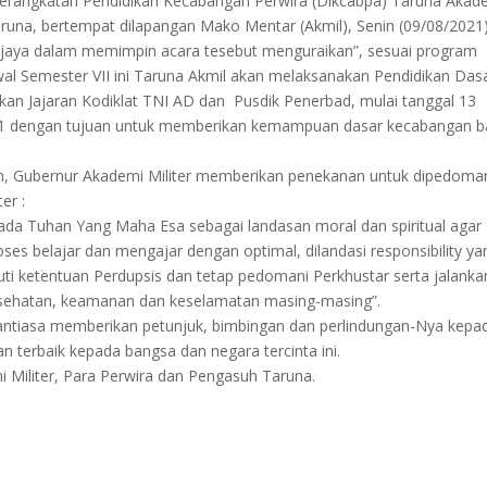
erangkatan Pendidikan Kecabangan Perwira (Dikcabpa) Taruna Akad
aruna, bertempat dilapangan Mako Mentar (Akmil), Senin (09/08/2021)
ijaya dalam memimpin acara tesebut menguraikan”, sesuai program
awal Semester VII ini Taruna Akmil akan melaksanakan Pendidikan Das
kan Jajaran Kodiklat TNI AD dan Pusdik Penerbad, mulai tanggal 13
1 dengan tujuan untuk memberikan kemampuan dasar kecabangan b
n, Gubernur Akademi Militer memberikan penekanan untuk dipedoma
er :
pada Tuhan Yang Maha Esa sebagai landasan moral dan spiritual agar
ses belajar dan mengajar dengan optimal, dilandasi responsibility ya
uti ketentuan Perdupsis dan tetap pedomani Perkhustar serta jalanka
esehatan, keamanan dan keselamatan masing-masing”.
ntiasa memberikan petunjuk, bimbingan dan perlindungan-Nya kepa
n terbaik kepada bangsa dan negara tercinta ini.
emi Militer, Para Perwira dan Pengasuh Taruna.