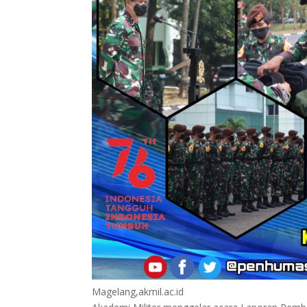
Magelang,akmil.ac.id