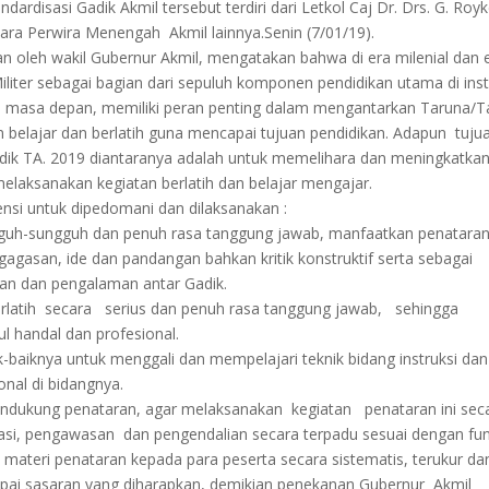
rdisasi Gadik Akmil tersebut terdiri dari Letkol Caj Dr. Drs. G. Roy
ara Perwira Menengah Akmil lainnya.Senin (7/01/19).
an oleh wakil Gubernur Akmil, mengatakan bahwa di era milenial dan 
Militer sebagai bagian dari sepuluh komponen pendidikan utama di inst
D masa depan, memiliki peran penting dalam mengantarkan Taruna/T
n belajar dan berlatih guna mencapai tujuan pendidikan. Adapun tuju
dik TA. 2019 diantaranya adalah untuk memelihara dan meningkatka
laksanakan kegiatan berlatih dan belajar mengajar.
si untuk dipedomani dan dilaksanakan :
gguh-sungguh dan penuh rasa tanggung jawab, manfaatkan penataran 
gasan, ide dan pandangan bahkan kritik konstruktif serta sebagai
an dan pengalaman antar Gadik.
berlatih secara serius dan penuh rasa tanggung jawab, sehingga
ul handal dan profesional.
baiknya untuk menggali dan mempelajari teknik bidang instruksi dan
nal di bidangnya.
ndukung penataran, agar melaksanakan kegiatan penataran ini sec
asi, pengawasan dan pengendalian secara terpadu sesuai dengan fun
materi penataran kepada para peserta secara sistematis, terukur d
pai sasaran yang diharapkan, demikian penekanan Gubernur Akmil