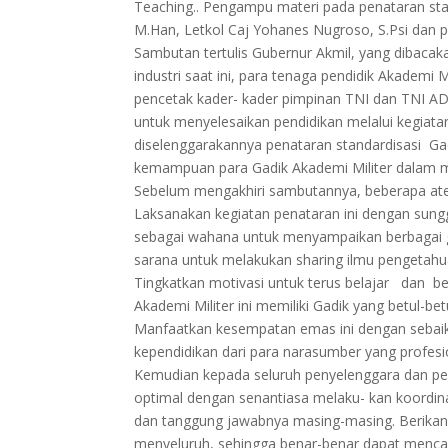
Teaching.. Pengampu materi pada penataran standa
M.Han, Letkol Caj Yohanes Nugroso, S.Psi dan p
Sambutan tertulis Gubernur Akmil, yang dibacak
industri saat ini, para tenaga pendidik Akademi 
pencetak kader- kader pimpinan TNI dan TNI A
untuk menyelesaikan pendidikan melalui kegiata
diselenggarakannya penataran standardisasi Ga
kemampuan para Gadik Akademi Militer dalam me
Sebelum mengakhiri sambutannya, beberapa aten
Laksanakan kegiatan penataran ini dengan sun
sebagai wahana untuk menyampaikan berbagai ga
sarana untuk melakukan sharing ilmu pengetahu
Tingkatkan motivasi untuk terus belajar dan 
Akademi Militer ini memiliki Gadik yang betul-bet
Manfaatkan kesempatan emas ini dengan sebaik-
kependidikan dari para narasumber yang profesio
Kemudian kepada seluruh penyelenggara dan pe
optimal dengan senantiasa melaku- kan koordin
dan tanggung jawabnya masing-masing. Berikan 
menyeluruh, sehingga benar-benar dapat menca