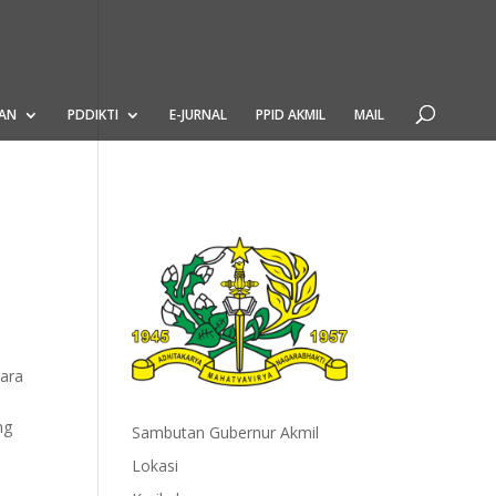
AN
PDDIKTI
E-JURNAL
PPID AKMIL
MAIL
cara
ng
Sambutan Gubernur Akmil
Lokasi