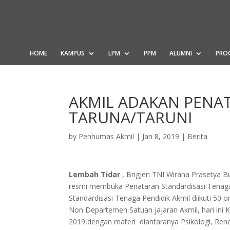
HOME
KAMPUS
LPM
PPM
ALUMNI
PRO
AKMIL ADAKAN PENA
TARUNA/TARUNI
by
Penhumas Akmil
|
Jan 8, 2019
|
Berita
Lembah Tidar
, Brigjen TNI Wirana Prasetya Bu
resmi membuka Penataran Standardisasi Tenaga 
Standardisasi Tenaga Pendidik Akmil diikuti 50 
Non Departemen Satuan jajaran Akmil, hari ini Ke
2019,dengan materi diantaranya Psikologi, Renc