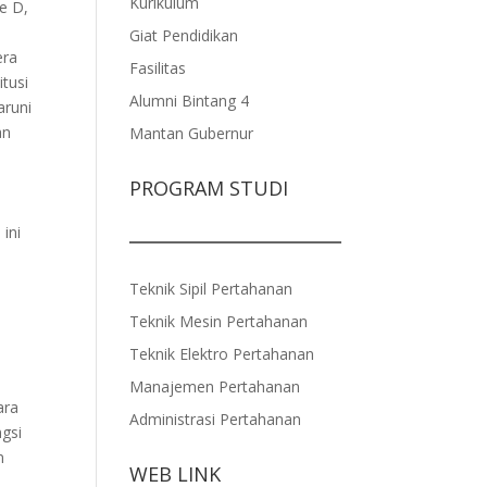
Kurikulum
ke D,
Giat Pendidikan
era
Fasilitas
itusi
Alumni Bintang 4
aruni
an
Mantan Gubernur
n
PROGRAM STUDI
ini
Teknik Sipil Pertahanan
Teknik Mesin Pertahanan
Teknik Elektro Pertahanan
Manajemen Pertahanan
ara
Administrasi Pertahanan
gsi
an
WEB LINK