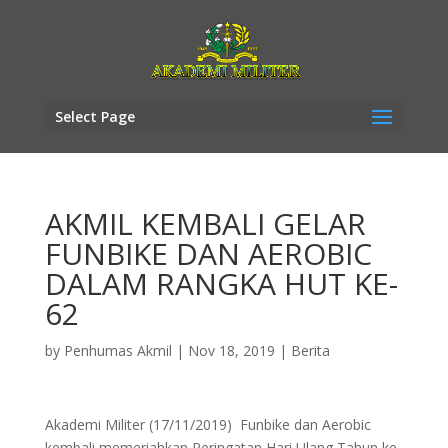
Select Page
AKMIL KEMBALI GELAR
FUNBIKE DAN AEROBIC
DALAM RANGKA HUT KE-
62
by
Penhumas Akmil
|
Nov 18, 2019
|
Berita
Akademi Militer (17/11/2019) Funbike dan Aerobic
kembali memeriahkan Peringatan Hari Ulang Tahun ke-