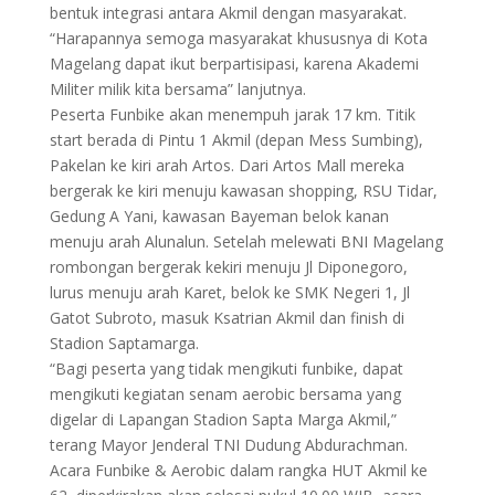
bentuk integrasi antara Akmil dengan masyarakat.
“Harapannya semoga masyarakat khususnya di Kota
Magelang dapat ikut berpartisipasi, karena Akademi
Militer milik kita bersama” lanjutnya.
Peserta Funbike akan menempuh jarak 17 km. Titik
start berada di Pintu 1 Akmil (depan Mess Sumbing),
Pakelan ke kiri arah Artos. Dari Artos Mall mereka
bergerak ke kiri menuju kawasan shopping, RSU Tidar,
Gedung A Yani, kawasan Bayeman belok kanan
menuju arah Alunalun. Setelah melewati BNI Magelang
rombongan bergerak kekiri menuju Jl Diponegoro,
lurus menuju arah Karet, belok ke SMK Negeri 1, Jl
Gatot Subroto, masuk Ksatrian Akmil dan finish di
Stadion Saptamarga.
“Bagi peserta yang tidak mengikuti funbike, dapat
mengikuti kegiatan senam aerobic bersama yang
digelar di Lapangan Stadion Sapta Marga Akmil,”
terang Mayor Jenderal TNI Dudung Abdurachman.
Acara Funbike & Aerobic dalam rangka HUT Akmil ke