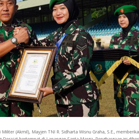
iliter (Akmil), Mayjen TNI R. Sidharta Wisnu Graha, S.E., memberik
Derajat bertempat di Lapangan Sapta Marga. Penghargaan ini diber