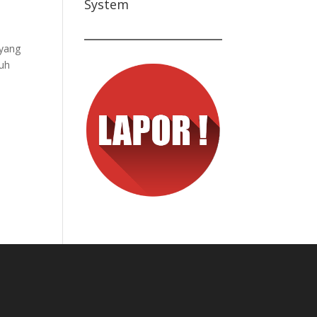
System
 yang
ruh