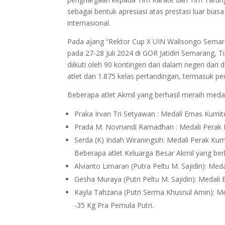
sebagai bentuk apresiasi atas prestasi luar bias
internasional.
Pada ajang “Rektor Cup X UIN Walisongo Semar
pada 27-28 Juli 2024 di GOR Jatidiri Semarang, 
diikuti oleh 90 kontingen dari dalam negeri dan
atlet dan 1.875 kelas pertandingan, termasuk p
Beberapa atlet Akmil yang berhasil meraih medal
Praka Irvan Tri Setyawan : Medali Emas Kumite
Prada M. Novriandi Ramadhan : Medali Perak 
Serda (K) Indah Wiraningsih: Medali Perak Kumi
Beberapa atlet Keluarga Besar Akmil yang ber
Alvianto Limaran (Putra Peltu M. Sajidin): Me
Gesha Muraya (Putri Peltu M. Sajidin): Medal
Kayla Tahzana (Putri Serma Khusnul Amin): M
-35 Kg Pra Pemula Putri.