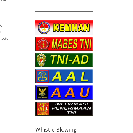
g
i
1.530
e
Whistle Blowing