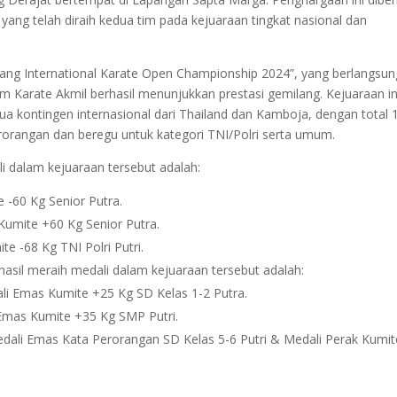
a yang telah diraih kedua tim pada kejuaraan tingkat nasional dan
ang International Karate Open Championship 2024”, yang berlangsun
Tim Karate Akmil berhasil menunjukkan prestasi gemilang. Kejuaraan in
 dua kontingen internasional dari Thailand dan Kamboja, dengan total 
erorangan dan beregu untuk kategori TNI/Polri serta umum.
i dalam kejuaraan tersebut adalah:
 -60 Kg Senior Putra.
Kumite +60 Kg Senior Putra.
te -68 Kg TNI Polri Putri.
hasil meraih medali dalam kejuaraan tersebut adalah:
dali Emas Kumite +25 Kg SD Kelas 1-2 Putra.
i Emas Kumite +35 Kg SMP Putri.
edali Emas Kata Perorangan SD Kelas 5-6 Putri & Medali Perak Kumit