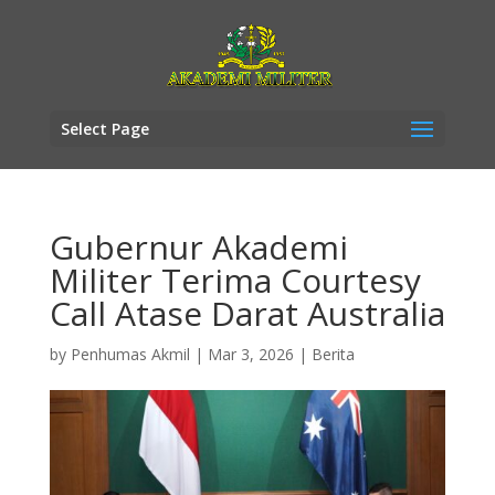
Select Page
Gubernur Akademi
Militer Terima Courtesy
Call Atase Darat Australia
by
Penhumas Akmil
|
Mar 3, 2026
|
Berita