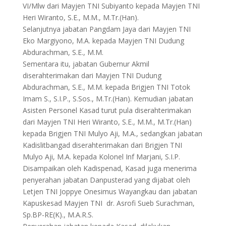
VI/Mlw dari Mayjen TNI Subiyanto kepada Mayjen TNI
Heri Wiranto, S.E., M.M., M.Tr.(Han).
Selanjutnya jabatan Pangdam Jaya dari Mayjen TNI
Eko Margiyono, M.A. kepada Mayjen TNI Dudung
Abdurachman, S.E., M.M.
Sementara itu, jabatan Gubernur Akmil
diserahterimakan dari Mayjen TNI Dudung
Abdurachman, S.E., M.M. kepada Brigjen TNI Totok
Imam S., S.I.P., S.Sos., M.Tr.(Han). Kemudian jabatan
Asisten Personel Kasad turut pula diserahterimakan
dari Mayjen TNI Heri Wiranto, S.E., M.M., M.Tr.(Han)
kepada Brigjen TNI Mulyo Aji, M.A., sedangkan jabatan
Kadislitbangad diserahterimakan dari Brigjen TNI
Mulyo Aji, M.A. kepada Kolonel Inf Marjani, S.I.P.
Disampaikan oleh Kadispenad, Kasad juga menerima
penyerahan jabatan Danpusterad yang dijabat oleh
Letjen TNI Joppye Onesimus Wayangkau dan jabatan
Kapuskesad Mayjen TNI dr. Asrofi Sueb Surachman,
Sp.BP-RE(K)., M.A.R.S.