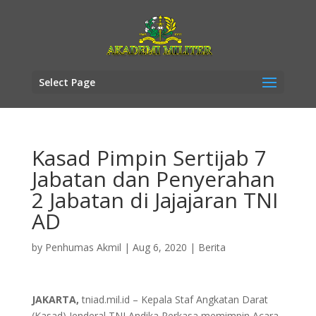
Select Page
Kasad Pimpin Sertijab 7
Jabatan dan Penyerahan
2 Jabatan di Jajajaran TNI
AD
by
Penhumas Akmil
|
Aug 6, 2020
|
Berita
JAKARTA,
tniad.mil.id – Kepala Staf Angkatan Darat
(Kasad) Jenderal TNI Andika Perkasa memimpin Acara