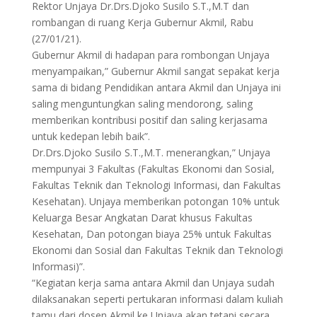
Rektor Unjaya Dr.Drs.Djoko Susilo S.T.,M.T dan
rombangan di ruang Kerja Gubernur Akmil, Rabu
(27/01/21).
Gubernur Akmil di hadapan para rombongan Unjaya
menyampaikan,” Gubernur Akmil sangat sepakat kerja
sama di bidang Pendidikan antara Akmil dan Unjaya ini
saling menguntungkan saling mendorong, saling
memberikan kontribusi positif dan saling kerjasama
untuk kedepan lebih baik”.
Dr.Drs.Djoko Susilo S.T.,M.T. menerangkan,” Unjaya
mempunyai 3 Fakultas (Fakultas Ekonomi dan Sosial,
Fakultas Teknik dan Teknologi Informasi, dan Fakultas
Kesehatan). Unjaya memberikan potongan 10% untuk
Keluarga Besar Angkatan Darat khusus Fakultas
Kesehatan, Dan potongan biaya 25% untuk Fakultas
Ekonomi dan Sosial dan Fakultas Teknik dan Teknologi
Informasi)”.
“Kegiatan kerja sama antara Akmil dan Unjaya sudah
dilaksanakan seperti pertukaran informasi dalam kuliah
tamu dari dosen Akmil ke Unjaya akan tetapi secara