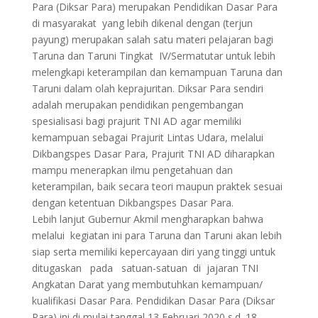
Para (Diksar Para) merupakan Pendidikan Dasar Para
di masyarakat yang lebih dikenal dengan (terjun
payung) merupakan salah satu materi pelajaran bagi
Taruna dan Taruni Tingkat IV/Sermatutar untuk lebih
melengkapi keterampilan dan kemampuan Taruna dan
Taruni dalam olah keprajuritan. Diksar Para sendiri
adalah merupakan pendidikan pengembangan
spesialisasi bagi prajurit TNI AD agar memiliki
kemampuan sebagai Prajurit Lintas Udara, melalui
Dikbangspes Dasar Para, Prajurit TNI AD diharapkan
mampu menerapkan ilmu pengetahuan dan
keterampilan, baik secara teori maupun praktek sesuai
dengan ketentuan Dikbangspes Dasar Para.
Lebih lanjut Gubernur Akmil mengharapkan bahwa
melalui kegiatan ini para Taruna dan Taruni akan lebih
siap serta memiliki kepercayaan diri yang tinggi untuk
ditugaskan pada satuan-satuan di jajaran TNI
Angkatan Darat yang membutuhkan kemampuan/
kualifikasi Dasar Para. Pendidikan Dasar Para (Diksar
Para) ini di mulai tanggal 13 Februari 2020 s.d. 18