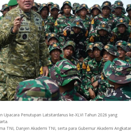
in Upacara Penutupan Latsitardanus ke-XLVI Tahun 2026 yang
arta.
tama TNI, Danjen Akademi TNI, serta para Gubernur Akademi Angkata