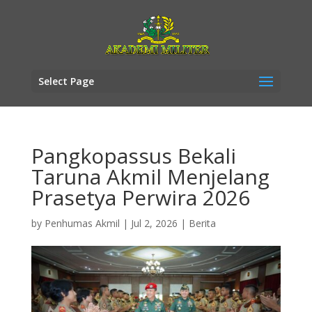
Select Page
Pangkopassus Bekali
Taruna Akmil Menjelang
Prasetya Perwira 2026
by
Penhumas Akmil
|
Jul 2, 2026
|
Berita