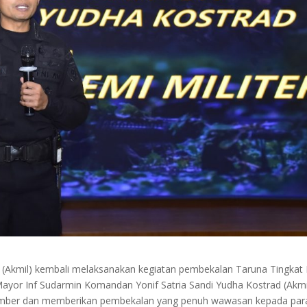
(Akmil) kembali melaksanakan kegiatan pembekalan Taruna Tingkat 
ayor Inf Sudarmin Komandan Yonif Satria Sandi Yudha Kostrad (Akmi
asumber dan memberikan pembekalan yang penuh wawasan kepada par