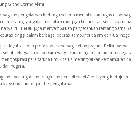
edung Graha Utama Akmil.
bagikan pengalaman berharga selama menjalankan tugas di berbag
dan strategi yang dijalani dalam menjaga kedaulatan serta keaman
k hanya itu, Beliau juga menyampaikan pengetahuan tentang Satria S
putasi tinggi dalam berbagai operasi tempur di dalam dan luar neger
n, loyalitas, dan profesionalisme bagi setiap prajurit. Beliau berpes
i tersebut sebagai calon perwira yang akan mengemban amanah negar
 menginspirasi para taruna untuk terus meningkatkan kemampuan d
 dan negara.
genda penting dalam rangkaian pendidikan di Akmil, yang bertujuan
langsung dari prajurit berpengalaman.