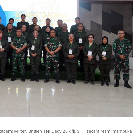
demi Militer, Brigjen TNI Dedy Zulkifli, S.H., secara resmi membuka