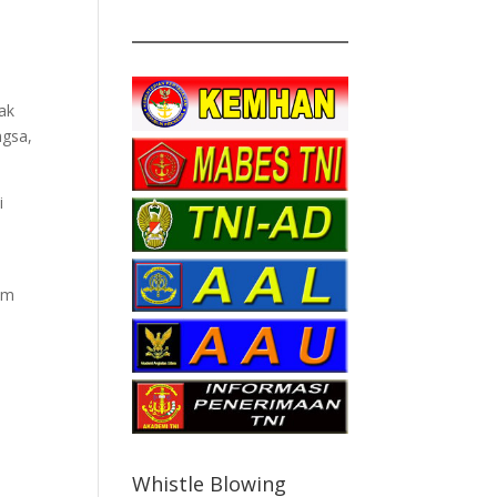
ak
ngsa,
i
am
Whistle Blowing