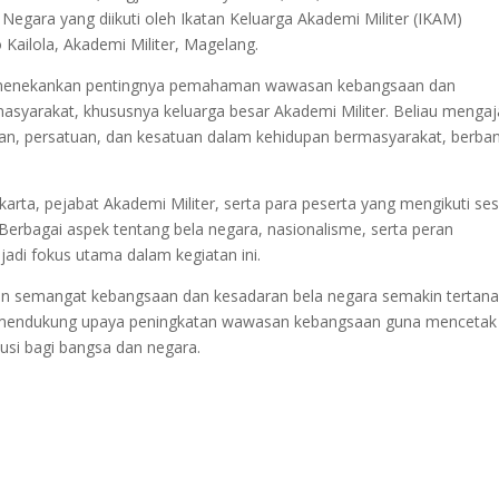
gara yang diikuti oleh Ikatan Keluarga Akademi Militer (IKAM)
 Kailola, Akademi Militer, Magelang.
li menekankan pentingnya pemahaman wawasan kebangsaan dan
syarakat, khususnya keluarga besar Akademi Militer. Beliau mengaj
saan, persatuan, dan kesatuan dalam kehidupan bermasyarakat, berba
karta, pejabat Akademi Militer, serta para peserta yang mengikuti ses
Berbagai aspek tentang bela negara, nasionalisme, serta peran
di fokus utama dalam kegiatan ini.
pkan semangat kebangsaan dan kesadaran bela negara semakin tertan
erus mendukung upaya peningkatan wawasan kebangsaan guna mencetak
busi bagi bangsa dan negara.