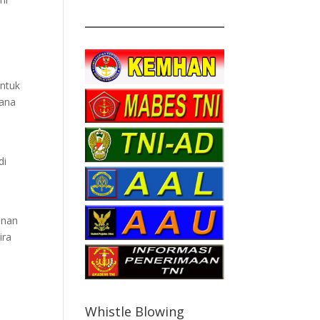
ntuk
rana
i
di
unan
ira
Whistle Blowing