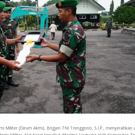
Militer (Dirum Akmi), Brigjen TNI Trenggono, S.I.P., menyerahkan a
emi Militer. Alat berat tersebut diterima langsung oleh Komandan Ze