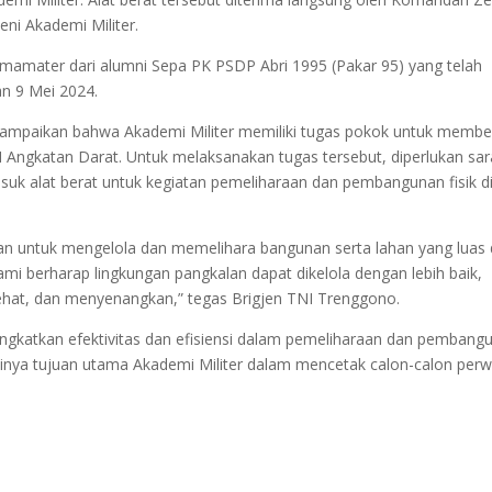
eni Akademi Militer.
mamater dari alumni Sepa PK PSDP Abri 1995 (Pakar 95) yang telah
an 9 Mei 2024.
ampaikan bahwa Akademi Militer memiliki tugas pokok untuk membe
 Angkatan Darat. Untuk melaksanakan tugas tersebut, diperlukan sa
k alat berat untuk kegiatan pemeliharaan dan pembangunan fisik d
hkan untuk mengelola dan memelihara bangunan serta lahan yang luas 
ami berharap lingkungan pangkalan dapat dikelola dengan lebih baik,
 sehat, dan menyenangkan,” tegas Brigjen TNI Trenggono.
ingkatkan efektivitas dan efisiensi dalam pemeliharaan dan pembang
ainya tujuan utama Akademi Militer dalam mencetak calon-calon perw