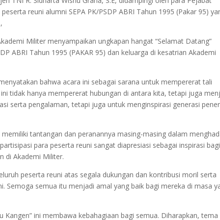
en TNI R. Sidharta Wisnu Graha, S.E, didampingi oleh para Pejabat
peserta reuni alumni SEPA PK/PSDP ABRI Tahun 1995 (Pakar 95) ya
,
Akademi Militer menyampaikan ungkapan hangat “Selamat Datang”
SDP ABRI Tahun 1995 (PAKAR 95) dan keluarga di kesatrian Akademi
menyatakan bahwa acara ini sebagai sarana untuk mempererat tali
ini tidak hanya mempererat hubungan di antara kita, tetapi juga men
asi serta pengalaman, tetapi juga untuk menginspirasi generasi pene
 memiliki tantangan dan peranannya masing-masing dalam menghad
artisipasi para peserta reuni sangat diapresiasi sebagai inspirasi bag
 di Akademi Militer.
luruh peserta reuni atas segala dukungan dan kontribusi moril serta
ni. Semoga semua itu menjadi amal yang baik bagi mereka di masa y
mu Kangen” ini membawa kebahagiaan bagi semua. Diharapkan, tema