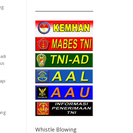
ng
jadi
rus
api
i
ang
Whistle Blowing