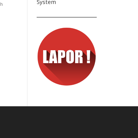
System
ah