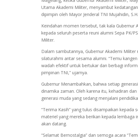
Magelang, ketika Gubernur Akademi Militer, Mayj
Utama Akademi Militer, menyambut kedatangan 
dipimpin oleh Mayor Jenderal TNI Mujahidin, S.H.
Keindahan momen tersebut, tak kala Gubernur 
kepada seluruh peserta reuni alumni Sepa PK/P
Militer.
Dalam sambutannya, Gubernur Akademi Militer 
silaturahmi antar sesama alumni. “Temu kangen 
wadah efektif untuk bertukar dan berbagi inform
pimpinan TNI,” ujarnya.
Gubernur Menambahkan, bahwa setiap generasi
dinamika zaman. Oleh karena itu, kehadiran dan p
generasi muda yang sedang menjalani pendidikan
“Terima Kasih” yang tulus disampaikan kepada se
materiel yang mereka berikan kepada lembaga i
akan datang.
“Selamat Bernostalgia” dan semoga acara “Te