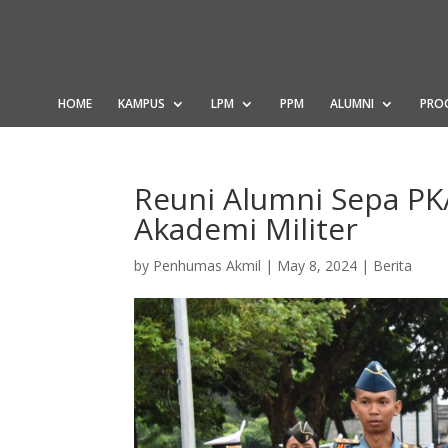
HOME
KAMPUS
LPM
PPM
ALUMNI
PRO
Reuni Alumni Sepa PK
Akademi Militer
by
Penhumas Akmil
|
May 8, 2024
|
Berita