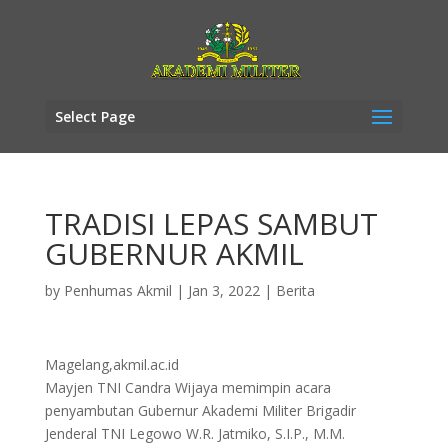
Select Page
TRADISI LEPAS SAMBUT
GUBERNUR AKMIL
by
Penhumas Akmil
|
Jan 3, 2022
|
Berita
Magelang,akmil.ac.id
Mayjen TNI Candra Wijaya memimpin acara
penyambutan Gubernur Akademi Militer Brigadir
Jenderal TNI Legowo W.R. Jatmiko, S.I.P., M.M.