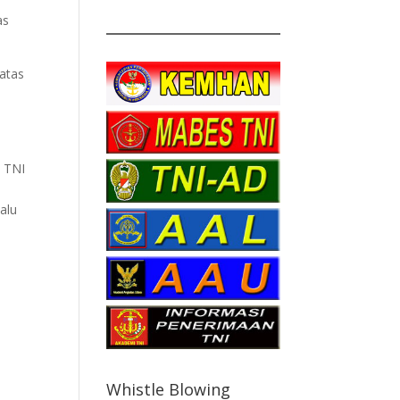
as
atas
n TNI
alu
a
Whistle Blowing