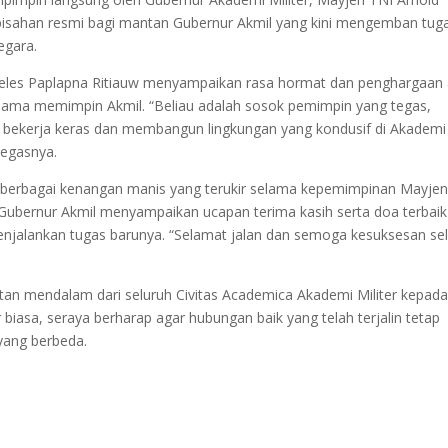
erpisahan resmi bagi mantan Gubernur Akmil yang kini mengemban tug
egara.
eles Paplapna Ritiauw menyampaikan rasa hormat dan penghargaan 
selama memimpin Akmil. “Beliau adalah sosok pemimpin yang tegas,
m bekerja keras dan membangun lingkungan yang kondusif di Akademi
 tegasnya.
s berbagai kenangan manis yang terukir selama kepemimpinan Mayje
 Gubernur Akmil menyampaikan ucapan terima kasih serta doa terbaik
enjalankan tugas barunya. “Selamat jalan dan semoga kesuksesan sel
tan mendalam dari seluruh Civitas Academica Akademi Militer kepad
biasa, seraya berharap agar hubungan baik yang telah terjalin tetap
yang berbeda.