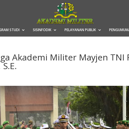
GRAM STUDI
SISINFODIK
PELAYANAN PUBLIK
PENGUMUM
ga Akademi Militer Mayjen TNI 
 S.E.