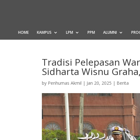
HOME
KAMPUS
LPM
PPM
ALUMNI
PRO
Tradisi Pelepasan War
Sidharta Wisnu Graha,
by
Penhumas Akmil
|
Jan 20, 2025
|
Berita