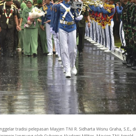
ggelar tradisi pelepasan Mayjen TNI R. Sidharta Wisnu Graha, S.E., d
ipimpin langsung oleh Gubernur Akademi Militer, Mayjen TNI Arnold